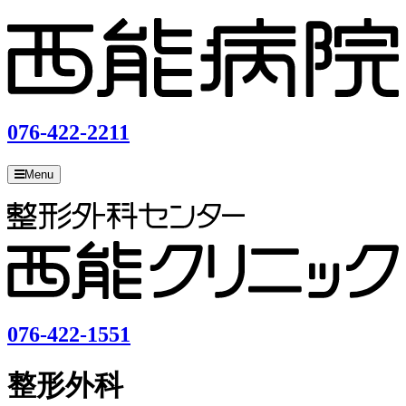
コ
ン
テ
ン
ツ
へ
076-422-2211
ス
キ
Menu
ッ
プ
076-422-1551
整形外科