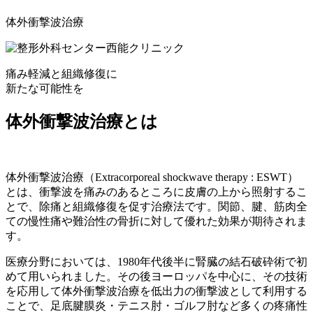
体外衝撃波治療
痛み軽減と組織修復に
新たな可能性を
体外衝撃波治療とは
体外衝撃波治療（Extracorporeal shockwave therapy : ESWT）
とは、衝撃波を痛みのあるところに皮膚の上から照射するこ
とで、除痛と組織修復を促す治療法です。関節、腱、筋肉全
ての慢性痛や難治性の骨折に対して優れた効果が期待されま
す。
医療分野においては、1980年代後半に腎臓の結石破砕術で初
めて用いられました。その後ヨーロッパを中心に、その技術
を応用して体外衝撃波治療を低出力の衝撃波として利用する
ことで、足底腱膜炎・テニス肘・ゴルフ肘など多くの疼痛性