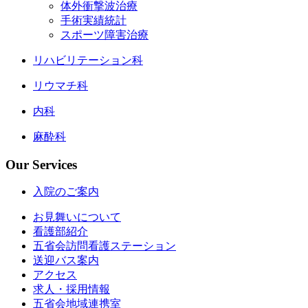
体外衝撃波治療
手術実績統計
スポーツ障害治療
リハビリテーション科
リウマチ科
内科
麻酔科
Our Services
入院のご案内
お見舞いについて
看護部紹介
五省会訪問看護ステーション
送迎バス案内
アクセス
求人・採用情報
五省会地域連携室