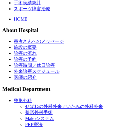
手術実績統計
スポーツ障害治療
Main
HOME
menu
About Hospital
患者さんへのメッセージ
施設の概要
診療の流れ
診療の予約
診療時間／休日診療
外来診療スケジュール
医師の紹介
Medical Department
整形外科
せぼねの外科外来／いたみの外科外来
整形外科手術
Makoシステム
PRP療法