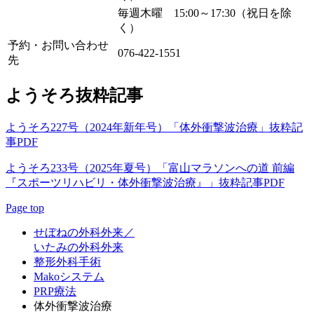
毎週木曜 15:00～17:30（祝日を除
く）
予約・お問い合わせ
076-422-1551
先
ようそろ抜粋記事
ようそろ227号（2024年新年号）「体外衝撃波治療」抜粋記
事PDF
ようそろ233号（2025年夏号）「富山マラソンへの道 前編
『スポーツリハビリ・体外衝撃波治療』」抜粋記事PDF
Page top
せぼねの外科外来／
いたみの外科外来
整形外科手術
Makoシステム
PRP療法
体外衝撃波治療