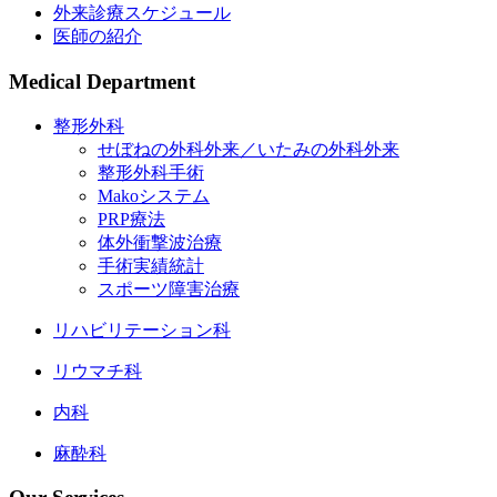
外来診療スケジュール
医師の紹介
Medical Department
整形外科
せぼねの外科外来／いたみの外科外来
整形外科手術
Makoシステム
PRP療法
体外衝撃波治療
手術実績統計
スポーツ障害治療
リハビリテーション科
リウマチ科
内科
麻酔科