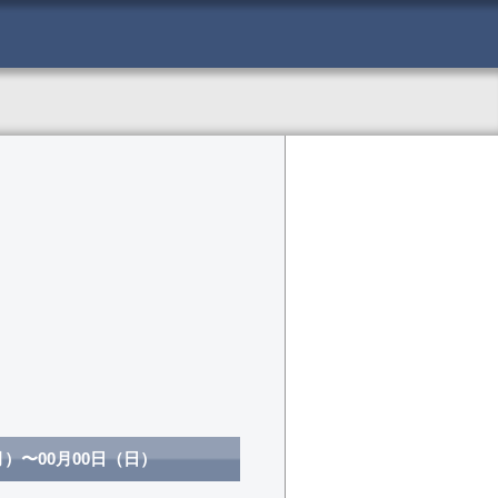
月
）〜
00月00日
（
日
）