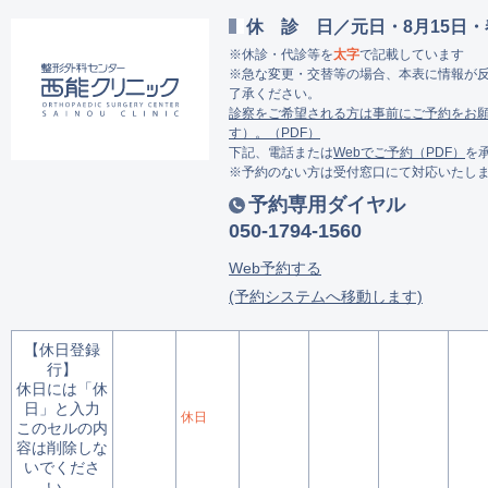
休診日
元日・8月15日・
※休診・代診等を
太字
で記載しています
※急な変更・交替等の場合、本表に情報が
了承ください。
診察をご希望される方は事前にご予約をお
す）。（PDF）
下記、電話または
Webでご予約（PDF）
を
※予約のない方は受付窓口にて対応いたし
予約専用ダイヤル
050-1794-1560
Web予約する
(予約システムへ移動します)
【休日登録
行】
休日には「休
日」と入力
休日
このセルの内
容は削除しな
いでくださ
い。