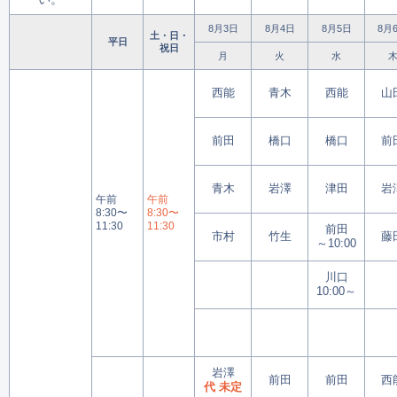
8月3日
8月4日
8月5日
8月
土・日・
平日
祝日
月
火
水
西能
青木
西能
山
前田
橋口
橋口
前
青木
岩澤
津田
岩
午前
午前
8:30〜
8:30〜
11:30
11:30
前田
市村
竹生
藤
～10:00
川口
10:00～
岩澤
前田
前田
西
代 未定