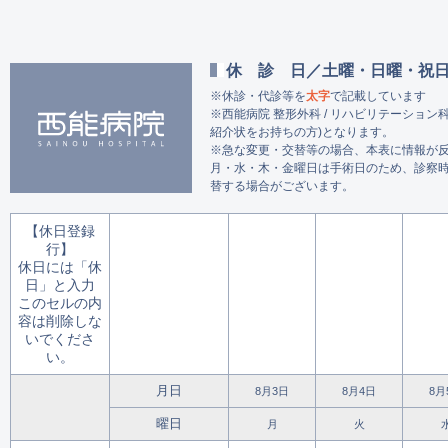
休診日
土曜・日曜・祝日
※休診・代診等を
太字
で記載しています
※西能病院 整形外科 / リハビリテーション
紹介状をお持ちの方)となります。
※急な変更・交替等の場合、本表に情報が
月・水・木・金曜日は手術日のため、診察
替する場合がございます。
【休日登録
行】
休日には「休
日」と入力
このセルの内
容は削除しな
いでくださ
い。
月日
8月3日
8月4日
8月
曜日
月
火