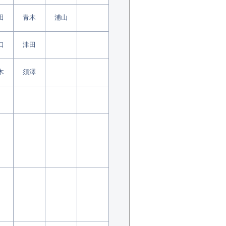
田
青木
浦山
口
津田
木
須澤