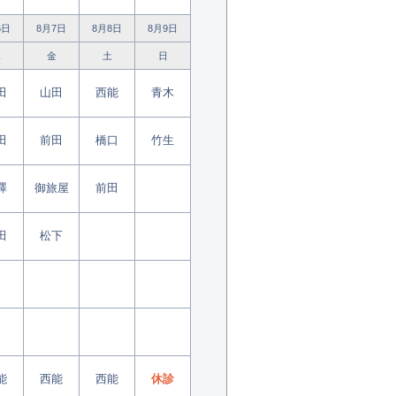
6日
8月7日
8月8日
8月9日
木
金
土
日
田
山田
西能
青木
田
前田
橋口
竹生
澤
御旅屋
前田
田
松下
能
西能
西能
休診