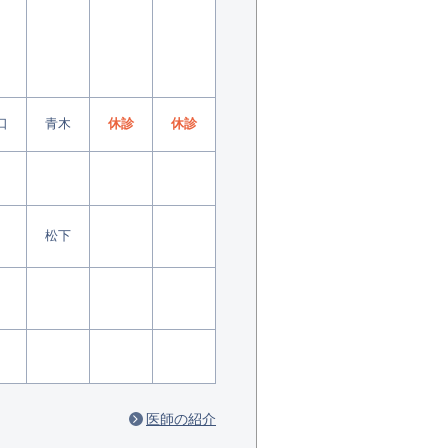
口
青木
休診
休診
松下
医師の紹介