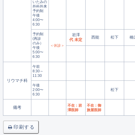
いたみの
外科外来
予約制
午後
4:00〜
6:30
予約制
岩澤
西能
松下
橋
(再診
代 未定
のみ）
＜休診＞
午後
5:00〜
6:30
午前
8:30～
11:30
リウマチ科
午後
松下
2:00〜
6:30
不在：岩
不在：御
備考
澤医師
旅屋医師
印刷する