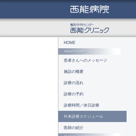
コ
ン
テ
ン
ツ
へ
ス
キ
Main
ッ
menu
HOME
プ
About Hospital
患者さんへのメッセージ
施設の概要
診療の流れ
診療の予約
診療時間／休日診療
外来診療スケジュール
医師の紹介