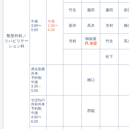
竹生
藤田
藤田
前
午後
午後
新井
髙木
市村
橋
3:00〜
1:30〜
5:00
4:30
整形外科／
御旅屋
リハビリテー
市村
竹生
髙
代 未定
ション科
松下
再生医療
外来
予約制
橋口
午後
3:30～
5:00
せぼねの
外科外来
予約制
西能
午後
4:00〜
6:30