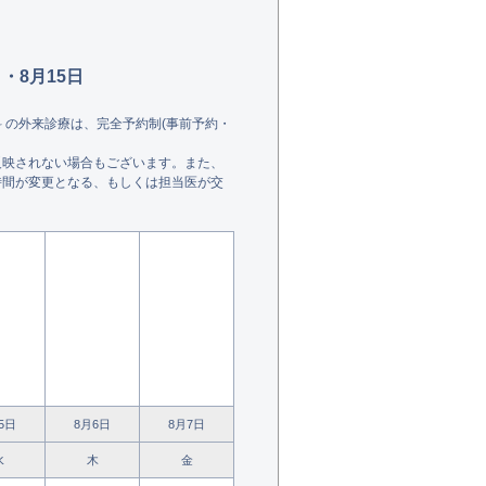
・8月15日
科 の外来診療は、完全予約制(事前予約・
反映されない場合もございます。また、
時間が変更となる、もしくは担当医が交
5日
8月6日
8月7日
水
木
金