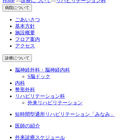
Home
—
診療について
—
リハビリテーション科
病院について
ごあいさつ
基本方針
施設概要
フロア案内
アクセス
診療について
脳神経外科・脳神経内科
S脳ドック
内科
整形外科
リハビリテーション科
外来リハビリテーション
短時間型通所
リハビリテーション「みなみ」
医師の紹介
外来診療スケジュール