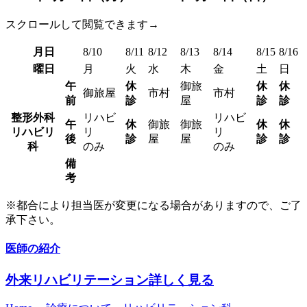
スクロールして閲覧できます→
月日
8/10
8/11
8/12
8/13
8/14
8/15
8/16
曜日
月
火
水
木
金
土
日
午
休
御旅
休
休
御旅屋
市村
市村
前
診
屋
診
診
整形外科
リハビ
リハビ
午
休
御旅
御旅
休
休
リハビリ
リ
リ
後
診
屋
屋
診
診
科
のみ
のみ
備
考
※都合により担当医が変更になる場合がありますので、ご了
承下さい。
医師の紹介
外来リハビリテーション
詳しく見る