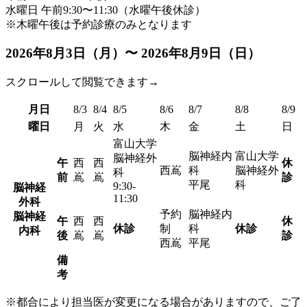
水曜日 午前9:30〜11:30（水曜午後休診）
※木曜午後は予約診療のみとなります
2026年8月3日（月）〜 2026年8月9日（日）
スクロールして閲覧できます→
月日
8/3
8/4
8/5
8/6
8/7
8/8
8/9
曜日
月
火
水
木
金
土
日
富山大学
脳神経内
富山大学
脳神経外
午
西
西
休
西嶌
科
脳神経外
科
前
嶌
嶌
診
平尾
科
9:30-
脳神経
11:30
外科
予約
脳神経内
脳神経
午
西
西
休
休診
制
科
休診
内科
後
嶌
嶌
診
西嶌
平尾
備
考
※都合により担当医が変更になる場合がありますので、ご了