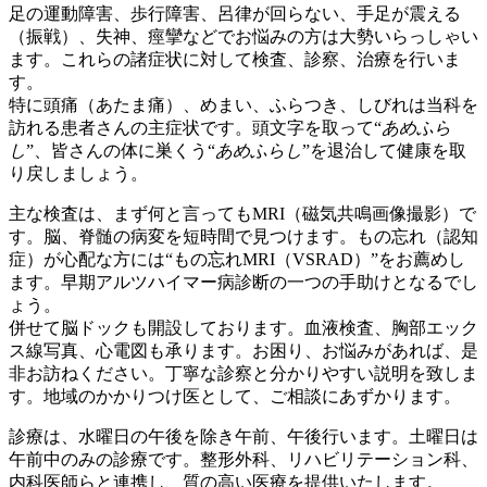
足の運動障害、歩行障害、呂律が回らない、手足が震える
（振戦）、失神、痙攣などでお悩みの方は大勢いらっしゃい
ます。これらの諸症状に対して検査、診察、治療を行いま
す。
特に頭痛（あたま痛）、めまい、ふらつき、しびれは当科を
訪れる患者さんの主症状です。頭文字を取って“
あめふら
し
”、皆さんの体に巣くう“
あめふらし
”を退治して健康を取
り戻しましょう。
主な検査は、まず何と言ってもMRI（磁気共鳴画像撮影）で
す。脳、脊髄の病変を短時間で見つけます。もの忘れ（認知
症）が心配な方には“もの忘れMRI（VSRAD）”をお薦めし
ます。早期アルツハイマー病診断の一つの手助けとなるでし
ょう。
併せて脳ドックも開設しております。血液検査、胸部エック
ス線写真、心電図も承ります。お困り、お悩みがあれば、是
非お訪ねください。丁寧な診察と分かりやすい説明を致しま
す。地域のかかりつけ医として、ご相談にあずかります。
診療は、水曜日の午後を除き午前、午後行います。土曜日は
午前中のみの診療です。整形外科、リハビリテーション科、
内科医師らと連携し、質の高い医療を提供いたします。