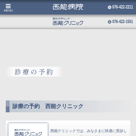
076-422-2211
MENU
076-422-1551
コ
ン
テ
ン
ツ
へ
ス
キ
診療の予約
ッ
プ
診療の予約 西能クリニック
西能クリニックでは、みなさまに快適に受診し