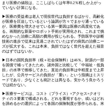
まり医療の値段は、ここしばらくは年率0.2％程しか上がっ
ていない計算になる。
▶医療の受益者は老人で現役世代は負担するばかり、高齢化
が医療を圧迫しているという論調が方々でまかり通っている
が、医療費を増大させている第一要因は医療の高度化であ
る。画期的な新薬やロボット手術が実用化され、これまで挑
めなかった治療に高額の費用が投じられる。予防医学や診断
技術の進歩で従来は見過ごされていたはずの病気の治療ニー
ズが拡大する。これは本来、負担ではなく世代を超えた福音
のはずではないか。
▶日本の国民負担率（税＋社会保険料）は46％。財源の一部
を国債で補ってきたため、諸外国と比較して「中福祉・低負
担」の水準で推移してきた。直近の負担率は中程度まで上昇
したが、公共サービスの負担が「重い」という指摘はミスリ
ードであり、少なくとも統計とは異なる。安かろう良かろう
では続かない。
▶医療サービスは、コスト（プライス）×アクセス×クオリ
ティの３要素で構成される。どれを重視するか、或いはどれ
を諦めるかの選択によって各国の保険制度が形作られる。米