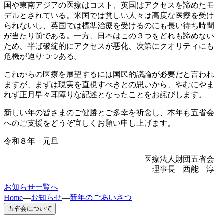
国や東南アジアの医療はコスト、英国はアクセスを諦めたモ
デルとされている。米国では貧しい人々は高度な医療を受け
られないし、英国では標準治療を受けるのにも長い待ち時間
が当たり前である。一方、日本はこの３つをどれも諦めない
ため、半ば破綻的にアクセスが悪化、次第にクオリティにも
危機が迫りつつある。
これからの医療を展望するには国民的議論が必要だと言われ
ますが、まずは現実を直視すべきとの思いから、やむにやま
れず正月早々耳障りな記述となったことをお詫びします。
新しい年の皆さまのご健勝とご多幸を祈念し、本年も五省会
へのご支援をどうぞ宜しくお願い申し上げます。
令和８年 元旦
医療法人財団五省会
理事長 西能 淳
お知らせ一覧へ
Home
—
お知らせ
—
新年のごあいさつ
五省会について