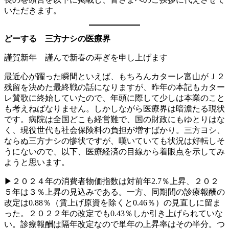
いただきます。
どーする 三方ナシの医療界
謹賀新年 謹んで新春の寿ぎを申し上げます
最近心が躍った瞬間といえば、もちろんカターレ富山がＪ２
残留を決めた最終戦の話になりますが、昨年の本記もカター
レ賛歌に終始していたので、年頭に際して少しは本業のこと
も考えねばなりません。しかしながら医療界は暗澹たる現状
です。病院は全国どこも経営難で、国の財政にもゆとりはな
く、現役世代も社会保険料の負担が増すばかり。三方ヨシ、
ならぬ三方ナシの惨状ですが、嘆いていても状況は好転しそ
うにないので、以下、医療経済の目線から着眼点を示してみ
ようと思います。
▶２０２４年の消費者物価指数は対前年2.7％上昇、２０２
５年は３％上昇の見込みである。一方、同期間の診療報酬の
改定は0.88％（賃上げ原資を除くと0.46％）の見直しに留ま
った。２０２２年の改定でも0.43％しか引き上げられていな
い。診療報酬は隔年改定なので単年の上昇率はその半分。つ