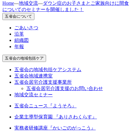
Home
—
地域交流
—
ダウン症のお子さまとご家族向けに間食
についてのセミナーを開催しました！
五省会について
ごあいさつ
沿革
組織図
年報
五省会の地域包括ケア
五省会の地域包括ケアシステム
五省会地域連携室
五省会居宅介護支援事業所
五省会居宅介護支援のお問い合わせ
地域交流セミナー
五省会ニュース『ようそろ』
企業主導型保育園 『ありさわくらす』
実務者研修講座
『かいごのがっこう』