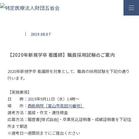
コンテンツへスキップ
2019.08.07
【2020年新規学卒 看護師】職員採用試験のご案内
2020年新規学卒 看護師を対象として、職員の採用試験を下記の通り
行います。
【実施要項】
日 時：2019年9月11日（水）14時～
場 所：
西能病院［富山市高田70番地］
選考方法：面接・作文・適性検査
応募方法：履歴書[様式自由]・卒業見込証明書・成績証明書を下記住
所まで郵送
※選考日一週間前までにご提出ください