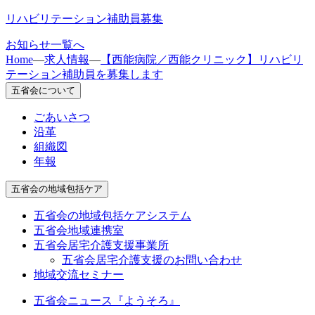
リハビリテーション補助員募集
お知らせ一覧へ
Home
—
求人情報
—
【西能病院／西能クリニック】リハビリ
テーション補助員を募集します
五省会について
ごあいさつ
沿革
組織図
年報
五省会の地域包括ケア
五省会の地域包括ケアシステム
五省会地域連携室
五省会居宅介護支援事業所
五省会居宅介護支援のお問い合わせ
地域交流セミナー
五省会ニュース『ようそろ』