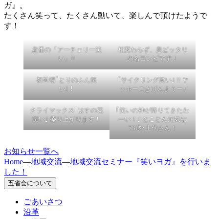
ガ』。
たくさん笑って、たくさん動いて、楽しんで頂けたようで
す！
定番の「アーチェリー笑
相変わらず、息ピッタリ
い」!!
の名コンビです！
初登場｢とりのふん笑
｢サイクリング笑い｣ !! ヤ
い｣！
ッホーごきげんようー♪
クライマックス｢はすの花
｢笑いの神が降りてきたわ
笑い｣ 盛り上がります！
ーい！｣ とことん元気な
73歳･土代さん！
お知らせ一覧へ
Home
—
地域交流
—
地域交流セミナー『笑いヨガ』を行いま
した！
五省会について
ごあいさつ
沿革