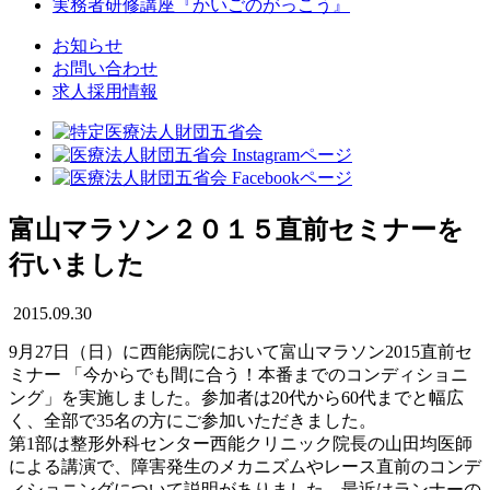
実務者研修講座
『かいごのがっこう』
お知らせ
お問い合わせ
求人採用情報
富山マラソン２０１５直前セミナーを
行いました
2015.09.30
9月27日（日）に西能病院において富山マラソン2015直前セ
ミナー 「今からでも間に合う！本番までのコンディショニ
ング」を実施しました。参加者は20代から60代までと幅広
く、全部で35名の方にご参加いただきました。
第1部は整形外科センター西能クリニック院長の山田均医師
による講演で、障害発生のメカニズムやレース直前のコンデ
ィショニングについて説明がありました。最近はランナーの