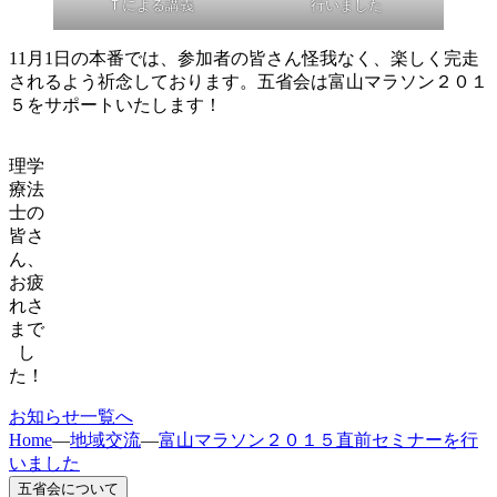
Ｔによる講義
行いました
11月1日の本番では、参加者の皆さん怪我なく、楽しく完走
されるよう祈念しております。五省会は富山マラソン２０１
５をサポートいたします！
理学
療法
士の
皆さ
ん、
お疲
れさ
まで
し
た！
お知らせ一覧へ
Home
—
地域交流
—
富山マラソン２０１５直前セミナーを行
いました
五省会について