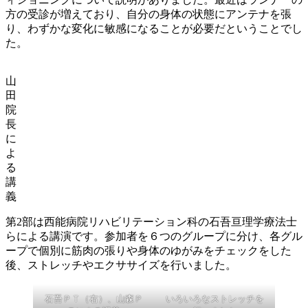
方の受診が増えており、自分の身体の状態にアンテナを張
り、わずかな変化に敏感になることが必要だということでし
た。
山
田
院
長
に
よ
る
講
義
第2部は西能病院リハビリテーション科の石吾亘理学療法士
らによる講演です。参加者を６つのグループに分け、各グル
ープで個別に筋肉の張りや身体のゆがみをチェックをした
後、ストレッチやエクササイズを行いました。
石吾ＰＴ（右）、山森Ｐ
いろいろなストレッチを